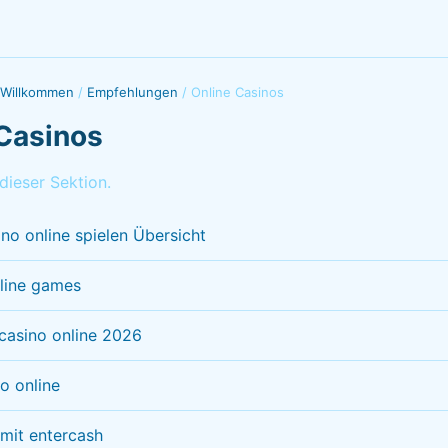
 Willkommen
/
Empfehlungen
/
Online Casinos
Casinos
 dieser Sektion.
no online spielen Übersicht
nline games
casino online 2026
o online
 mit entercash