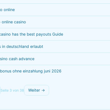
o online
o online casino
casino has the best payouts Guide
s in deutschland erlaubt
asino cash advance
 bonus ohne einzahlung juni 2026
Weiter →
Seite 3 von 38