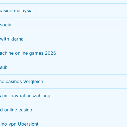
casino malaysia
social
 with klarna
machine online games 2026
 sub
ne casinos Vergleich
s mit paypal auszahlung
d online casino
sino vpn Übersicht