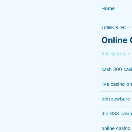
Home
carlandre.net —
Online 
Alle Seiten in
cash 300 casi
live casino o
betrouwbare 
dior888 casin
online casino