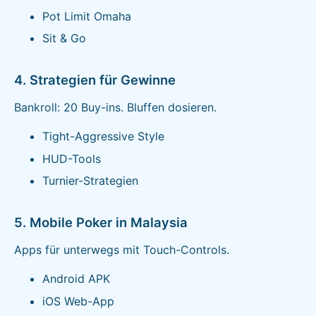
Pot Limit Omaha
Sit & Go
4. Strategien für Gewinne
Bankroll: 20 Buy-ins. Bluffen dosieren.
Tight-Aggressive Style
HUD-Tools
Turnier-Strategien
5. Mobile Poker in Malaysia
Apps für unterwegs mit Touch-Controls.
Android APK
iOS Web-App