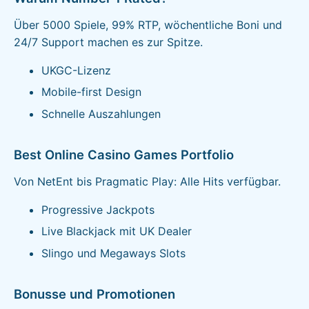
Über 5000 Spiele, 99% RTP, wöchentliche Boni und
24/7 Support machen es zur Spitze.
UKGC-Lizenz
Mobile-first Design
Schnelle Auszahlungen
Best Online Casino Games Portfolio
Von NetEnt bis Pragmatic Play: Alle Hits verfügbar.
Progressive Jackpots
Live Blackjack mit UK Dealer
Slingo und Megaways Slots
Bonusse und Promotionen