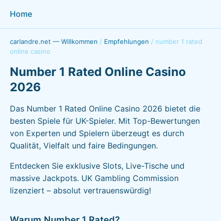
Home
carlandre.net — Willkommen
/
Empfehlungen
/
number 1 rated
online casino
Number 1 Rated Online Casino
2026
Das Number 1 Rated Online Casino 2026 bietet die
besten Spiele für UK-Spieler. Mit Top-Bewertungen
von Experten und Spielern überzeugt es durch
Qualität, Vielfalt und faire Bedingungen.
Entdecken Sie exklusive Slots, Live-Tische und
massive Jackpots. UK Gambling Commission
lizenziert – absolut vertrauenswürdig!
Warum Number 1 Rated?