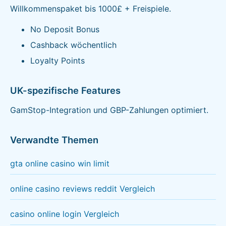
Willkommenspaket bis 1000£ + Freispiele.
No Deposit Bonus
Cashback wöchentlich
Loyalty Points
UK-spezifische Features
GamStop-Integration und GBP-Zahlungen optimiert.
Verwandte Themen
gta online casino win limit
online casino reviews reddit Vergleich
casino online login Vergleich