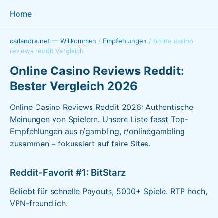
Home
carlandre.net — Willkommen
/
Empfehlungen
/
online casino
reviews reddit Vergleich
Online Casino Reviews Reddit:
Bester Vergleich 2026
Online Casino Reviews Reddit 2026: Authentische
Meinungen von Spielern. Unsere Liste fasst Top-
Empfehlungen aus r/gambling, r/onlinegambling
zusammen – fokussiert auf faire Sites.
Reddit-Favorit #1: BitStarz
Beliebt für schnelle Payouts, 5000+ Spiele. RTP hoch,
VPN-freundlich.