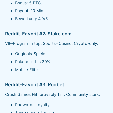
Bonus: 5 BTC.
Payout: 10 Min.
Bewertung: 4.9/5
Reddit-Favorit #2: Stake.com
VIP-Programm top, Sports+Casino. Crypto-only.
Originals-Spiele.
Rakeback bis 30%.
Mobile Elite.
Reddit-Favorit #3: Roobet
Crash Games Hit, provably fair. Community stark.
Roowards Loyalty.
Tournaments täglich.