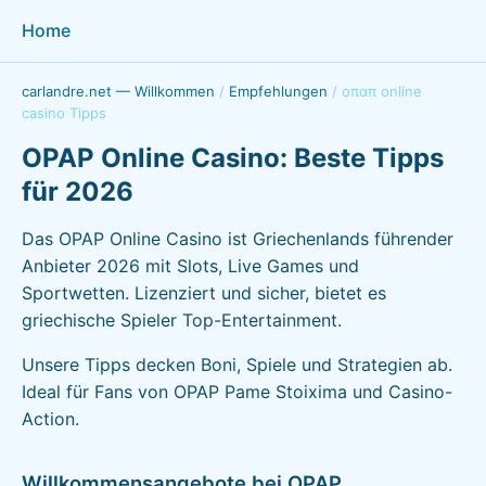
Home
carlandre.net — Willkommen
/
Empfehlungen
/
οπαπ online
casino Tipps
OPAP Online Casino: Beste Tipps
für 2026
Das OPAP Online Casino ist Griechenlands führender
Anbieter 2026 mit Slots, Live Games und
Sportwetten. Lizenziert und sicher, bietet es
griechische Spieler Top-Entertainment.
Unsere Tipps decken Boni, Spiele und Strategien ab.
Ideal für Fans von OPAP Pame Stoixima und Casino-
Action.
Willkommensangebote bei OPAP