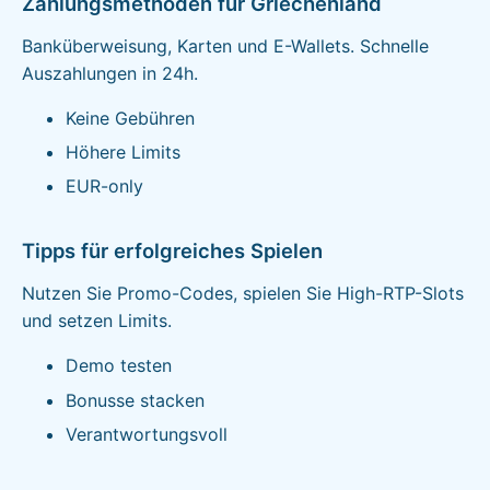
Zahlungsmethoden für Griechenland
Banküberweisung, Karten und E-Wallets. Schnelle
Auszahlungen in 24h.
Keine Gebühren
Höhere Limits
EUR-only
Tipps für erfolgreiches Spielen
Nutzen Sie Promo-Codes, spielen Sie High-RTP-Slots
und setzen Limits.
Demo testen
Bonusse stacken
Verantwortungsvoll