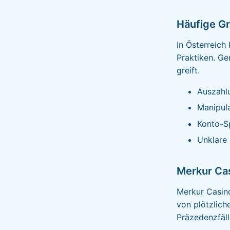
Häufige Gr
In Österreich
Praktiken. Ge
greift.
Auszahl
Manipul
Konto-S
Unklare 
Merkur Cas
Merkur Casino
von plötzlic
Präzedenzfäll