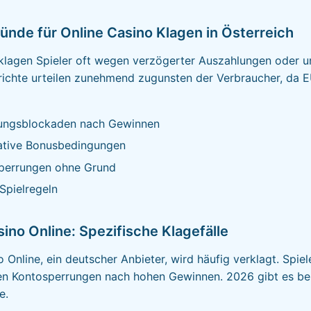
ünde für Online Casino Klagen in Österreich
 klagen Spieler oft wegen verzögerter Auszahlungen oder un
richte urteilen zunehmend zugunsten der Verbraucher, da 
ungsblockaden nach Gewinnen
ative Bonusbedingungen
perrungen ohne Grund
Spielregeln
ino Online: Spezifische Klagefälle
 Online, ein deutscher Anbieter, wird häufig verklagt. Spiel
hen Kontosperrungen nach hohen Gewinnen. 2026 gibt es be
e.