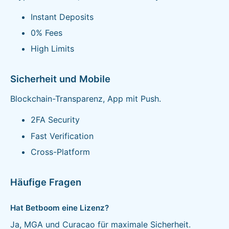
Instant Deposits
0% Fees
High Limits
Sicherheit und Mobile
Blockchain-Transparenz, App mit Push.
2FA Security
Fast Verification
Cross-Platform
Häufige Fragen
Hat Betboom eine Lizenz?
Ja, MGA und Curacao für maximale Sicherheit.