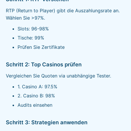
RTP (Return to Player) gibt die Auszahlungsrate an.
Wählen Sie >97%.
Slots: 96-98%
Tische: 99%
Prüfen Sie Zertifikate
Schritt 2: Top Casinos prüfen
Vergleichen Sie Quoten via unabhängige Tester.
1. Casino A: 97.5%
2. Casino B: 98%
Audits einsehen
Schritt 3: Strategien anwenden