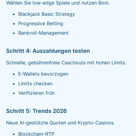
Wählen Sie low-edge Spiele und nutzen Boni.
Blackjack Basic Strategy
Progressive Betting
Bankroll-Management
Schritt 4: Auszahlungen testen
Schnelle, gebührenfreie Caschouts mit hohen Limits.
E-Wallets bevorzugen
Limits checken
Verifizieren früh
Schritt 5: Trends 2026
Neue AI-gestützte Quoten und Krypto-Casinos.
Blockchain-RTP