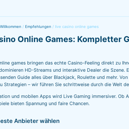
 Willkommen
/
Empfehlungen
/
live casino online games
sino Online Games: Kompletter 
nline games bringen das echte Casino-Feeling direkt zu Ih
ominieren HD-Streams und interaktive Dealer die Szene. Er
enden Guide alles über Blackjack, Roulette und mehr. Von
u Strategien – wir führen Sie schrittweise durch die Welt de
ration und mobilen Apps wird Live Gaming immersiver. Ob 
Spiele bieten Spannung und faire Chancen.
 Beste Anbieter wählen