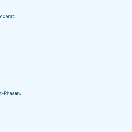
ccarat:
lt-Phasen.