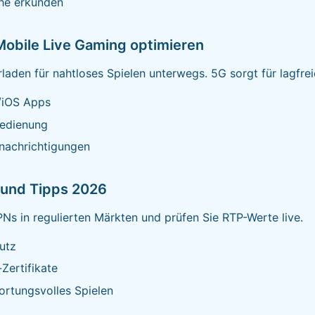
che erkunden
 Mobile Live Gaming optimieren
laden für nahtloses Spielen unterwegs. 5G sorgt für lagfre
/iOS Apps
edienung
nachrichtigungen
 und Tipps 2026
Ns in regulierten Märkten und prüfen Sie RTP-Werte live.
utz
-Zertifikate
ortungsvolles Spielen