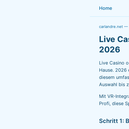
Home
carlandre.net —
Live Ca
2026
Live Casino o
Hause. 2026 d
diesem umfass
Auswahl bis z
Mit VR-Integ
Profi, diese 
Schritt 1: