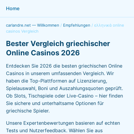
Home
carlandre.net — Willkommen
/
Empfehlungen
/
ελληνικά online
casinos Vergleich
Bester Vergleich griechischer
Online Casinos 2026
Entdecken Sie 2026 die besten griechischen Online
Casinos in unserem umfassenden Vergleich. Wir
haben die Top-Plattformen auf Lizenzierung,
Spielauswahl, Boni und Auszahlungsquoten geprüft.
Ob Slots, Tischspiele oder Live-Casino – hier finden
Sie sichere und unterhaltsame Optionen für
griechische Spieler.
Unsere Expertenbewertungen basieren auf echten
Tests und Nutzerfeedback. Wählen Sie aus