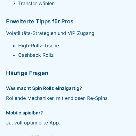
Transfer wählen
Erweiterte Tipps für Pros
Volatilitäts-Strategien und VIP-Zugang.
High-Rollz-Tische
Cashback Rollz
Häufige Fragen
Was macht Spin Rollz einzigartig?
Rollende Mechaniken mit endlosen Re-Spins.
Mobile spielbar?
Ja, voll optimierte App.