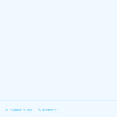
© carlandre.net — Willkommen