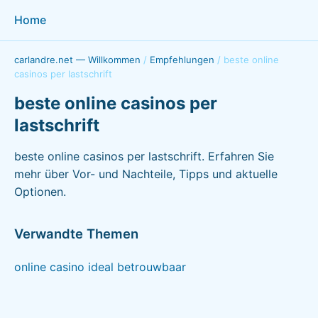
Home
carlandre.net — Willkommen
/
Empfehlungen
/
beste online
casinos per lastschrift
beste online casinos per
lastschrift
beste online casinos per lastschrift. Erfahren Sie
mehr über Vor- und Nachteile, Tipps und aktuelle
Optionen.
Verwandte Themen
online casino ideal betrouwbaar