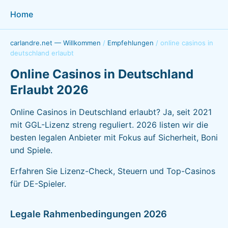
Home
carlandre.net — Willkommen
/
Empfehlungen
/
online casinos in
deutschland erlaubt
Online Casinos in Deutschland
Erlaubt 2026
Online Casinos in Deutschland erlaubt? Ja, seit 2021
mit GGL-Lizenz streng reguliert. 2026 listen wir die
besten legalen Anbieter mit Fokus auf Sicherheit, Boni
und Spiele.
Erfahren Sie Lizenz-Check, Steuern und Top-Casinos
für DE-Spieler.
Legale Rahmenbedingungen 2026