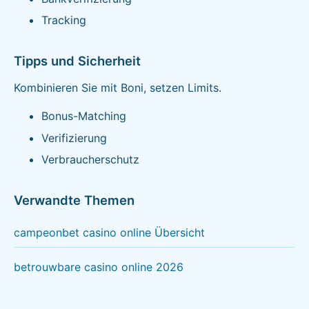
Tracking
Tipps und Sicherheit
Kombinieren Sie mit Boni, setzen Limits.
Bonus-Matching
Verifizierung
Verbraucherschutz
Verwandte Themen
campeonbet casino online Übersicht
betrouwbare casino online 2026