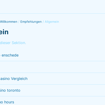
 Willkommen
/
Empfehlungen
/
Allgemein
ein
 dieser Sektion.
o enschede
asino Vergleich
ino toronto
no hours