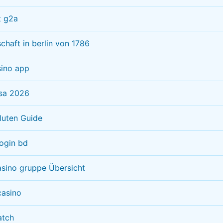
t g2a
schaft in berlin von 1786
ino app
usa 2026
luten Guide
login bd
asino gruppe Übersicht
casino
atch