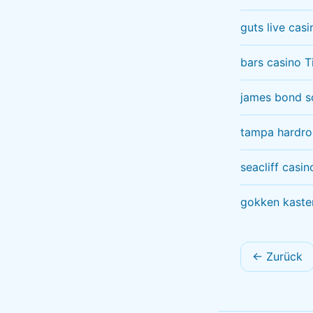
guts live casi
bars casino T
james bond so
tampa hardro
seacliff casin
gokken kaste
← Zurück