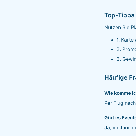
Top-Tipps
Nutzen Sie Pl
1. Karte 
2. Prom
3. Gewin
Häufige F
Wie komme ic
Per Flug nach
Gibt es Event
Ja, im Juni i