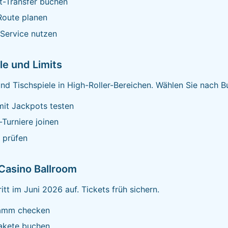
rt-Transfer buchen
Route planen
-Service nutzen
le und Limits
und Tischspiele in High-Roller-Bereichen. Wählen Sie nach B
 mit Jackpots testen
-Turniere joinen
s prüfen
Casino Ballroom
itt im Juni 2026 auf. Tickets früh sichern.
ramm checken
Pakete buchen