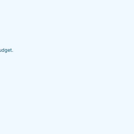
udget.