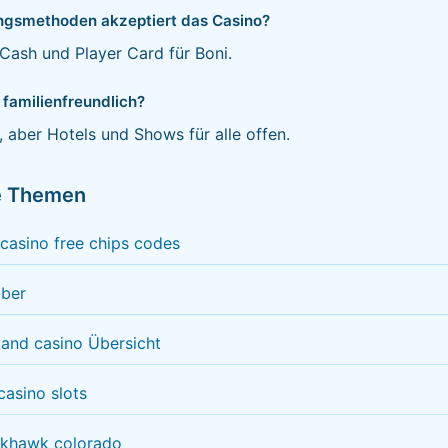
ngsmethoden akzeptiert das Casino?
 Cash und Player Card für Boni.
 familienfreundlich?
 aber Hotels und Shows für alle offen.
e Themen
casino free chips codes
ber
t and casino Übersicht
casino slots
ackhawk colorado