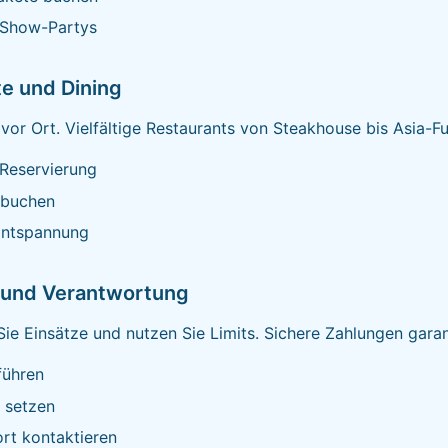
r-Show-Partys
e und Dining
vor Ort. Vielfältige Restaurants von Steakhouse bis Asia-Fu
-Reservierung
 buchen
Entspannung
t und Verantwortung
e Einsätze und nutzen Sie Limits. Sichere Zahlungen garan
tführen
s setzen
rt kontaktieren