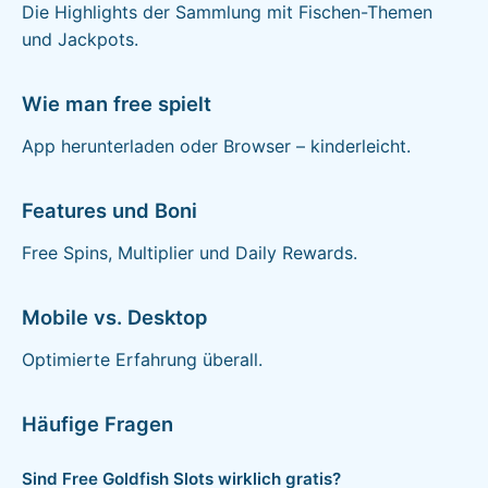
Die Highlights der Sammlung mit Fischen-Themen
und Jackpots.
Wie man free spielt
App herunterladen oder Browser – kinderleicht.
Features und Boni
Free Spins, Multiplier und Daily Rewards.
Mobile vs. Desktop
Optimierte Erfahrung überall.
Häufige Fragen
Sind Free Goldfish Slots wirklich gratis?