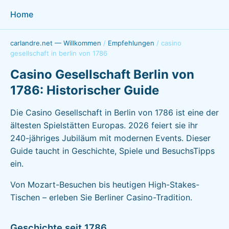
Home
carlandre.net — Willkommen
/
Empfehlungen
/
casino
gesellschaft in berlin von 1786
Casino Gesellschaft Berlin von
1786: Historischer Guide
Die Casino Gesellschaft in Berlin von 1786 ist eine der
ältesten Spielstätten Europas. 2026 feiert sie ihr
240-jähriges Jubiläum mit modernen Events. Dieser
Guide taucht in Geschichte, Spiele und BesuchsTipps
ein.
Von Mozart-Besuchen bis heutigen High-Stakes-
Tischen – erleben Sie Berliner Casino-Tradition.
Geschichte seit 1786