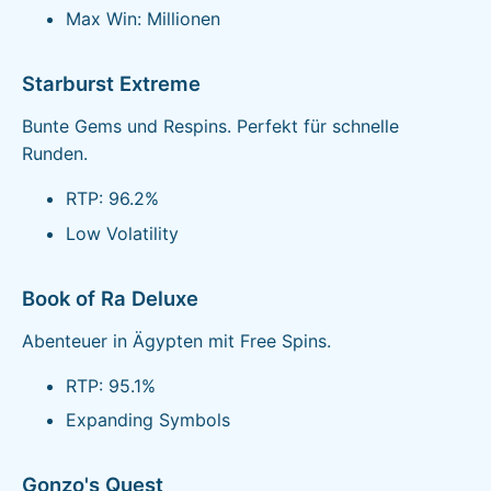
Max Win: Millionen
Starburst Extreme
Bunte Gems und Respins. Perfekt für schnelle
Runden.
RTP: 96.2%
Low Volatility
Book of Ra Deluxe
Abenteuer in Ägypten mit Free Spins.
RTP: 95.1%
Expanding Symbols
Gonzo's Quest