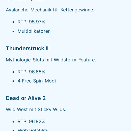
Avalanche-Mechanik für Kettengewinne.
RTP: 95.97%
Multiplikatoren
Thunderstruck II
Mythologie-Slots mit Wildstorm-Feature.
RTP: 96.65%
4 Free Spin-Modi
Dead or Alive 2
Wild West mit Sticky Wilds.
RTP: 96.82%
High Volatility