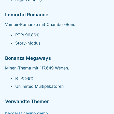
Immortal Romance
Vampir-Romanze mit Chamber-Boni.
RTP: 96.86%
Story-Modus
Bonanza Megaways
Minen-Thema mit 117.649 Wegen.
RTP: 96%
Unlimited Multiplikatoren
Verwandte Themen
baccarat casino demo