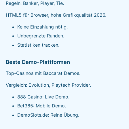
Regeln: Banker, Player, Tie.
HTML5 für Browser, hohe Grafikqualität 2026.
Keine Einzahlung nötig.
Unbegrenzte Runden.
Statistiken tracken.
Beste Demo-Plattformen
Top-Casinos mit Baccarat Demos.
Vergleich: Evolution, Playtech Provider.
888 Casino: Live Demo.
Bet365: Mobile Demo.
DemoSlots.de: Reine Übung.