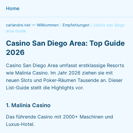
Home
carlandre.net — Willkommen
/
Empfehlungen
/
casino san diego
area Guide
Casino San Diego Area: Top Guide
2026
Casino San Diego Area umfasst erstklassige Resorts
wie Malinia Casino. Im Jahr 2026 ziehen sie mit
neuen Slots und Poker-Räumen Tausende an. Dieser
List-Guide stellt die Highlights vor.
1. Malinia Casino
Das führende Casino mit 2000+ Maschinen und
Luxus-Hotel.