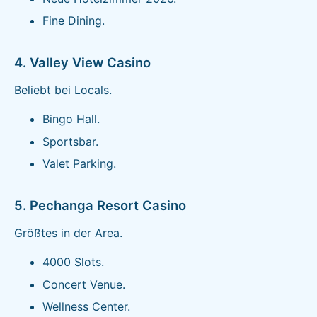
Fine Dining.
4. Valley View Casino
Beliebt bei Locals.
Bingo Hall.
Sportsbar.
Valet Parking.
5. Pechanga Resort Casino
Größtes in der Area.
4000 Slots.
Concert Venue.
Wellness Center.