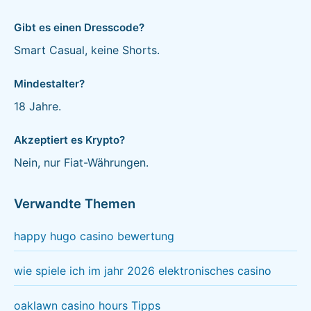
Gibt es einen Dresscode?
Smart Casual, keine Shorts.
Mindestalter?
18 Jahre.
Akzeptiert es Krypto?
Nein, nur Fiat-Währungen.
Verwandte Themen
happy hugo casino bewertung
wie spiele ich im jahr 2026 elektronisches casino
oaklawn casino hours Tipps