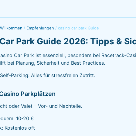
 Willkommen
/
Empfehlungen
/
casino car park Guide
Car Park Guide 2026: Tipps & Si
Casino Car Park ist essenziell, besonders bei Racetrack-Cas
lft bei Planung, Sicherheit und Best Practices.
Self-Parking: Alles für stressfreien Zutritt.
Casino Parkplätzen
cht oder Valet – Vor- und Nachteile.
equem, 10-20 €
k: Kostenlos oft