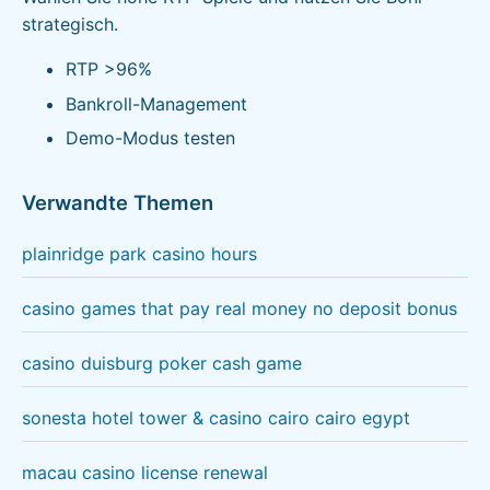
strategisch.
RTP >96%
Bankroll-Management
Demo-Modus testen
Verwandte Themen
plainridge park casino hours
casino games that pay real money no deposit bonus
casino duisburg poker cash game
sonesta hotel tower & casino cairo cairo egypt
macau casino license renewal