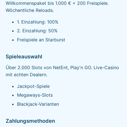
Willkommenspaket bis 1.000 € + 200 Freispiele.
Wöchentliche Reloads.
1. Einzahlung: 100%
2. Einzahlung: 50%
Freispiele an Starburst
Spieleauswahl
Über 2.000 Slots von NetEnt, Play'n GO. Live-Casino
mit echten Dealern.
Jackpot-Spiele
Megaways-Slots
Blackjack-Varianten
Zahlungsmethoden