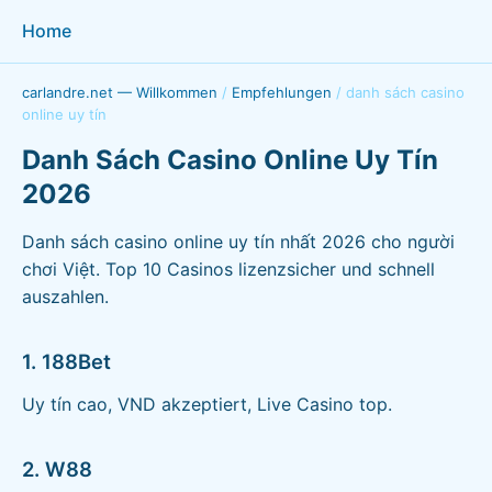
Home
carlandre.net — Willkommen
/
Empfehlungen
/
danh sách casino
online uy tín
Danh Sách Casino Online Uy Tín
2026
Danh sách casino online uy tín nhất 2026 cho người
chơi Việt. Top 10 Casinos lizenzsicher und schnell
auszahlen.
1. 188Bet
Uy tín cao, VND akzeptiert, Live Casino top.
2. W88