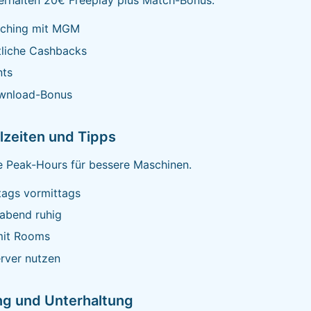
erhalten 20€ Freeplay plus Match-Bonus.
tching mit MGM
liche Cashbacks
nts
wnload-Bonus
lzeiten und Tipps
e Peak-Hours für bessere Maschinen.
ags vormittags
abend ruhig
mit Rooms
rver nutzen
ng und Unterhaltung