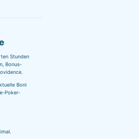
e
erten Stunden
en, Bonus-
rovidence.
ktuelle Boni
ve-Poker-
imal.