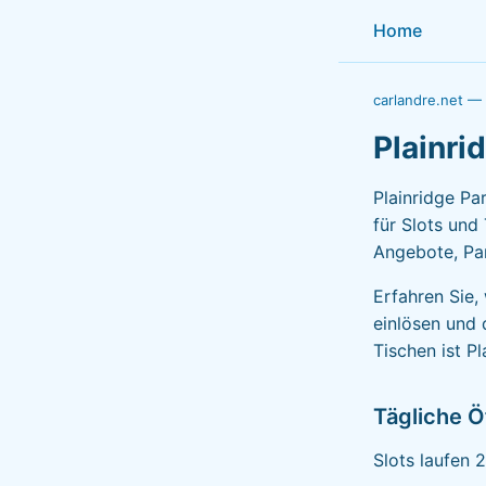
Home
carlandre.net —
Plainri
Plainridge Pa
für Slots und
Angebote, Par
Erfahren Sie,
einlösen und 
Tischen ist Pl
Tägliche Ö
Slots laufen 2