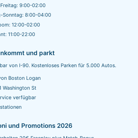
Freitag: 9:00-02:00
-Sonntag: 8:00-04:00
oom: 12:00-02:00
nt: 11:00-22:00
inkommt und parkt
hbar von I-90. Kostenloses Parken für 5.000 Autos.
 von Boston Logan
1 Washington St
rvice verfügbar
stationen
oni und Promotions 2026