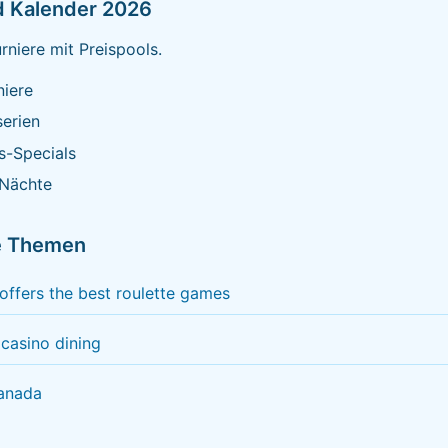
d Kalender 2026
rniere mit Preispools.
niere
erien
s-Specials
-Nächte
e Themen
offers the best roulette games
 casino dining
canada