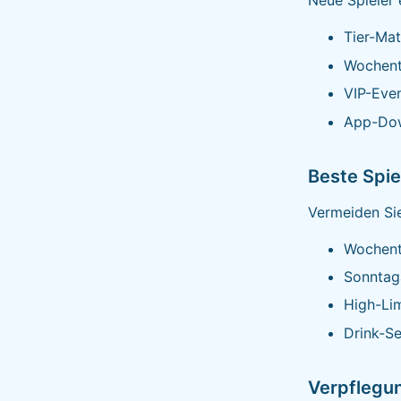
Neue Spieler 
Tier-Ma
Wochent
VIP-Eve
App-Do
Beste Spie
Vermeiden Si
Wochent
Sonntag
High-Li
Drink-Se
Verpflegu