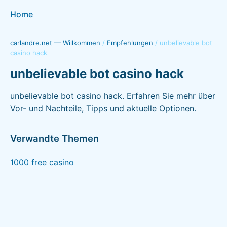
Home
carlandre.net — Willkommen
/
Empfehlungen
/
unbelievable bot
casino hack
unbelievable bot casino hack
unbelievable bot casino hack. Erfahren Sie mehr über
Vor- und Nachteile, Tipps und aktuelle Optionen.
Verwandte Themen
1000 free casino