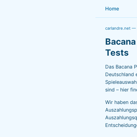
Home
carlandre.net —
Bacana 
Tests
Das Bacana Pl
Deutschland e
Spieleauswah
sind – hier f
Wir haben das
Auszahlungspr
Auszahlungsqu
Entscheidunge