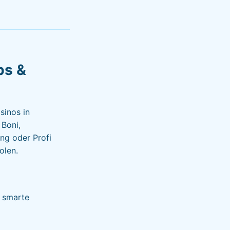
ps &
sinos in
 Boni,
ng oder Profi
olen.
, smarte