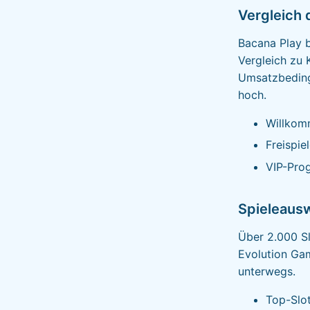
Vergleich 
Bacana Play b
Vergleich zu 
Umsatzbedingu
hoch.
Willkom
Freispie
VIP-Pro
Spieleausw
Über 2.000 Sl
Evolution Gam
unterwegs.
Top-Slo