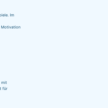
iele. Im
 Motivation
 mit
 für