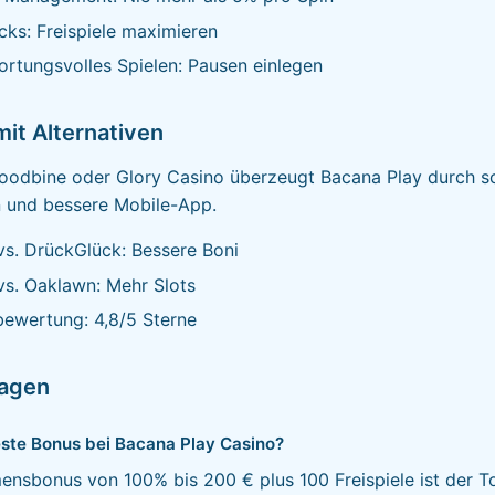
cks: Freispiele maximieren
rtungsvolles Spielen: Pausen einlegen
mit Alternativen
odbine oder Glory Casino überzeugt Bacana Play durch sc
 und bessere Mobile-App.
s. DrückGlück: Bessere Boni
vs. Oaklawn: Mehr Slots
ewertung: 4,8/5 Sterne
ragen
este Bonus bei Bacana Play Casino?
nsbonus von 100% bis 200 € plus 100 Freispiele ist der T