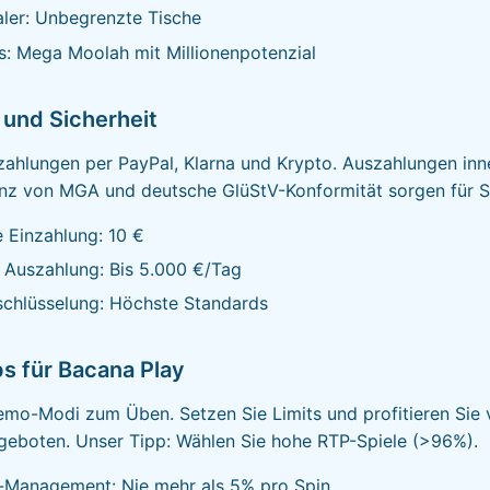
ler: Unbegrenzte Tische
s: Mega Moolah mit Millionenpotenzial
und Sicherheit
zahlungen per PayPal, Klarna und Krypto. Auszahlungen inn
nz von MGA und deutsche GlüStV-Konformität sorgen für Si
 Einzahlung: 10 €
 Auszahlung: Bis 5.000 €/Tag
schlüsselung: Höchste Standards
ps für Bacana Play
mo-Modi zum Üben. Setzen Sie Limits und profitieren Sie 
eboten. Unser Tipp: Wählen Sie hohe RTP-Spiele (>96%).
l-Management: Nie mehr als 5% pro Spin