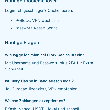
Häufige Probleme lösen
Login fehlgeschlagen? Cache leeren.
IP-Block: VPN wechseln
Passwort-Reset: Schnell
Häufige Fragen
Wie logge ich mich bei Glory Casino BD ein?
Mit Username und Passwort, plus 2FA für Extra-
Sicherheit.
Ist Glory Casino in Bangladesch legal?
Ja, Curacao-lizenziert, VPN empfohlen.
Welche Zahlungen akzeptiert es?
BKash, Nagad, USDT – lokal und schnell.