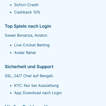
Sofort-Credit
Cashback 10%
Top Spiele nach Login
Sweet Bonanza, Aviator.
Live Cricket Betting
Andar Bahar
Sicherheit und Support
SSL, 24/7 Chat auf Bengali.
KYC: Nur bei Auszahlung
App Download nach Login