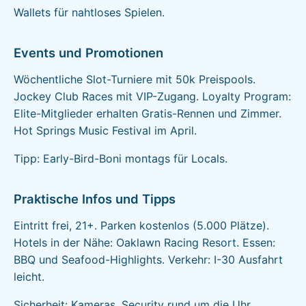
Wallets für nahtloses Spielen.
Events und Promotionen
Wöchentliche Slot-Turniere mit 50k Preispools.
Jockey Club Races mit VIP-Zugang. Loyalty Program:
Elite-Mitglieder erhalten Gratis-Rennen und Zimmer.
Hot Springs Music Festival im April.
Tipp: Early-Bird-Boni montags für Locals.
Praktische Infos und Tipps
Eintritt frei, 21+. Parken kostenlos (5.000 Plätze).
Hotels in der Nähe: Oaklawn Racing Resort. Essen:
BBQ und Seafood-Highlights. Verkehr: I-30 Ausfahrt
leicht.
Sicherheit: Kameras, Security rund um die Uhr.