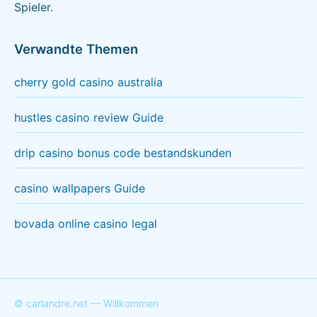
Spieler.
Verwandte Themen
cherry gold casino australia
hustles casino review Guide
drip casino bonus code bestandskunden
casino wallpapers Guide
bovada online casino legal
© carlandre.net — Willkommen