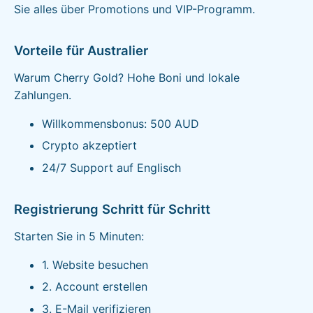
Sie alles über Promotions und VIP-Programm.
Vorteile für Australier
Warum Cherry Gold? Hohe Boni und lokale
Zahlungen.
Willkommensbonus: 500 AUD
Crypto akzeptiert
24/7 Support auf Englisch
Registrierung Schritt für Schritt
Starten Sie in 5 Minuten:
1. Website besuchen
2. Account erstellen
3. E-Mail verifizieren