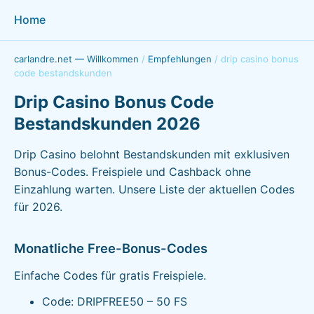
Home
carlandre.net — Willkommen
/
Empfehlungen
/
drip casino bonus
code bestandskunden
Drip Casino Bonus Code
Bestandskunden 2026
Drip Casino belohnt Bestandskunden mit exklusiven
Bonus-Codes. Freispiele und Cashback ohne
Einzahlung warten. Unsere Liste der aktuellen Codes
für 2026.
Monatliche Free-Bonus-Codes
Einfache Codes für gratis Freispiele.
Code: DRIPFREE50 – 50 FS