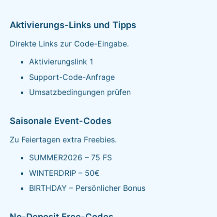
Aktivierungs-Links und Tipps
Direkte Links zur Code-Eingabe.
Aktivierungslink 1
Support-Code-Anfrage
Umsatzbedingungen prüfen
Saisonale Event-Codes
Zu Feiertagen extra Freebies.
SUMMER2026 – 75 FS
WINTERDRIP – 50€
BIRTHDAY – Persönlicher Bonus
No-Deposit Free-Codes