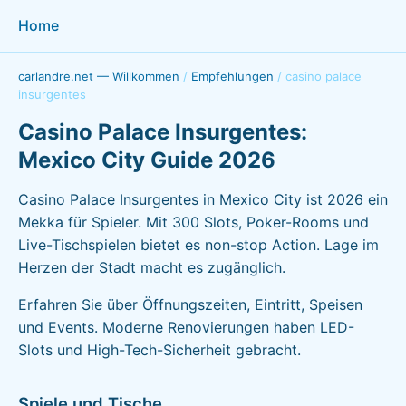
Home
carlandre.net — Willkommen
/
Empfehlungen
/
casino palace
insurgentes
Casino Palace Insurgentes:
Mexico City Guide 2026
Casino Palace Insurgentes in Mexico City ist 2026 ein
Mekka für Spieler. Mit 300 Slots, Poker-Rooms und
Live-Tischspielen bietet es non-stop Action. Lage im
Herzen der Stadt macht es zugänglich.
Erfahren Sie über Öffnungszeiten, Eintritt, Speisen
und Events. Moderne Renovierungen haben LED-
Slots und High-Tech-Sicherheit gebracht.
Spiele und Tische