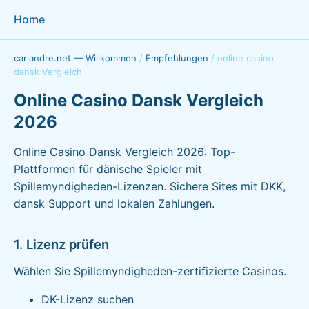
Home
carlandre.net — Willkommen
/
Empfehlungen
/
online casino
dansk Vergleich
Online Casino Dansk Vergleich
2026
Online Casino Dansk Vergleich 2026: Top-
Plattformen für dänische Spieler mit
Spillemyndigheden-Lizenzen. Sichere Sites mit DKK,
dansk Support und lokalen Zahlungen.
1. Lizenz prüfen
Wählen Sie Spillemyndigheden-zertifizierte Casinos.
DK-Lizenz suchen