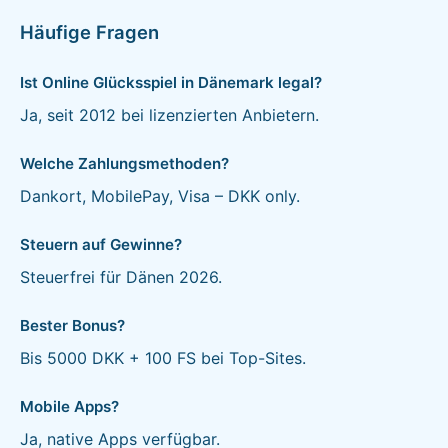
Häufige Fragen
Ist Online Glücksspiel in Dänemark legal?
Ja, seit 2012 bei lizenzierten Anbietern.
Welche Zahlungsmethoden?
Dankort, MobilePay, Visa – DKK only.
Steuern auf Gewinne?
Steuerfrei für Dänen 2026.
Bester Bonus?
Bis 5000 DKK + 100 FS bei Top-Sites.
Mobile Apps?
Ja, native Apps verfügbar.