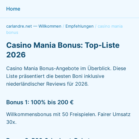
Home
carlandre.net — Willkommen
/
Empfehlungen
/
casino mania
bonus
Casino Mania Bonus: Top-Liste
2026
Casino Mania Bonus-Angebote im Überblick. Diese
Liste präsentiert die besten Boni inklusive
niederländischer Reviews für 2026.
Bonus 1: 100% bis 200 €
Willkommensbonus mit 50 Freispielen. Fairer Umsatz
30x.