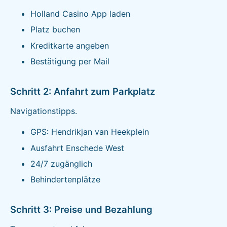
Holland Casino App laden
Platz buchen
Kreditkarte angeben
Bestätigung per Mail
Schritt 2: Anfahrt zum Parkplatz
Navigationstipps.
GPS: Hendrikjan van Heekplein
Ausfahrt Enschede West
24/7 zugänglich
Behindertenplätze
Schritt 3: Preise und Bezahlung