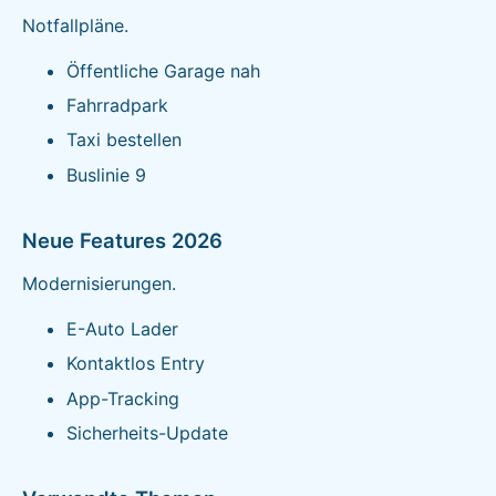
Notfallpläne.
Öffentliche Garage nah
Fahrradpark
Taxi bestellen
Buslinie 9
Neue Features 2026
Modernisierungen.
E-Auto Lader
Kontaktlos Entry
App-Tracking
Sicherheits-Update