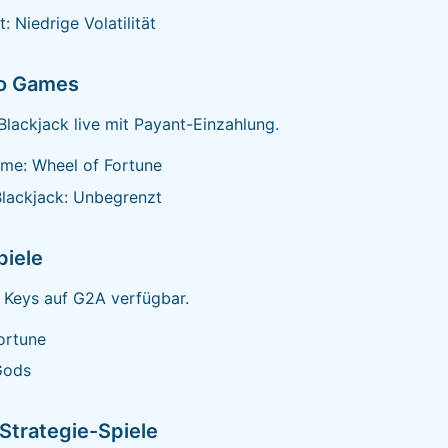
: Niedrige Volatilität
no Games
Blackjack live mit Payant-Einzahlung.
ime: Wheel of Fortune
 Blackjack: Unbegrenzt
piele
Keys auf G2A verfügbar.
ortune
Gods
Strategie-Spiele