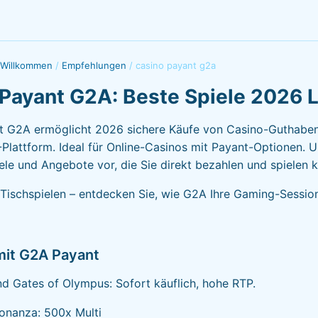
 Willkommen
/
Empfehlungen
/
casino payant g2a
Payant G2A: Beste Spiele 2026 L
t G2A ermöglicht 2026 sichere Käufe von Casino-Guthabe
Plattform. Ideal für Online-Casinos mit Payant-Optionen. U
iele und Angebote vor, die Sie direkt bezahlen und spielen 
 Tischspielen – entdecken Sie, wie G2A Ihre Gaming-Sessio
mit G2A Payant
d Gates of Olympus: Sofort käuflich, hohe RTP.
onanza: 500x Multi