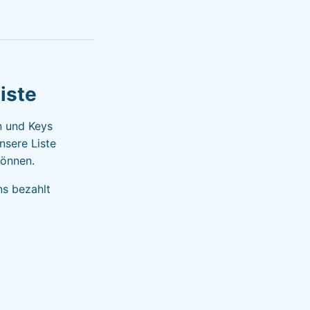
iste
n und Keys
nsere Liste
können.
ns bezahlt