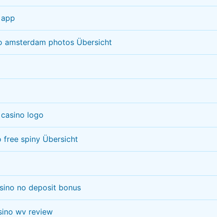
 app
no amsterdam photos Übersicht
 casino logo
 free spiny Übersicht
sino no deposit bonus
sino wv review