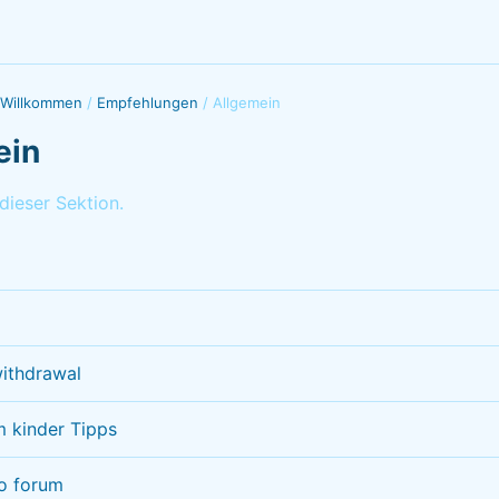
 Willkommen
/
Empfehlungen
/
Allgemein
ein
 dieser Sektion.
withdrawal
m kinder Tipps
no forum