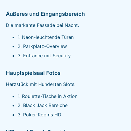
Äußeres und Eingangsbereich
Die markante Fassade bei Nacht.
1. Neon-leuchtende Türen
2. Parkplatz-Overview
3. Entrance mit Security
Hauptspielsaal Fotos
Herzstück mit Hunderten Slots.
1. Roulette-Tische in Aktion
2. Black Jack Bereiche
3. Poker-Rooms HD