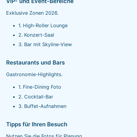
VIP- und Event-Bereiche
Exklusive Zonen 2026.
1. High-Roller Lounge
2. Konzert-Saal
3. Bar mit Skyline-View
Restaurants und Bars
Gastronomie-Highlights.
1. Fine-Dining Foto
2. Cocktail-Bar
3. Buffet-Aufnahmen
Tipps für Ihren Besuch
Nutzen Sie die Fotos für Planung.