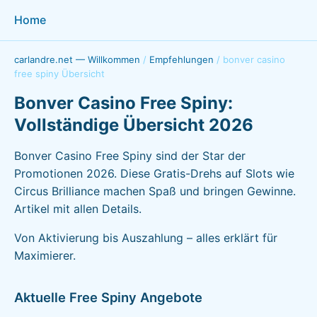
Home
carlandre.net — Willkommen
/
Empfehlungen
/
bonver casino
free spiny Übersicht
Bonver Casino Free Spiny:
Vollständige Übersicht 2026
Bonver Casino Free Spiny sind der Star der
Promotionen 2026. Diese Gratis-Drehs auf Slots wie
Circus Brilliance machen Spaß und bringen Gewinne.
Artikel mit allen Details.
Von Aktivierung bis Auszahlung – alles erklärt für
Maximierer.
Aktuelle Free Spiny Angebote