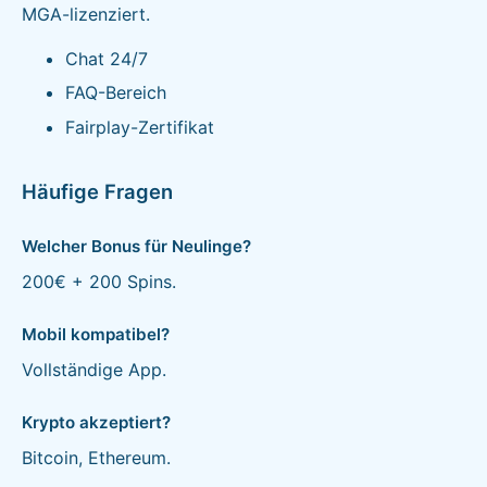
MGA-lizenziert.
Chat 24/7
FAQ-Bereich
Fairplay-Zertifikat
Häufige Fragen
Welcher Bonus für Neulinge?
200€ + 200 Spins.
Mobil kompatibel?
Vollständige App.
Krypto akzeptiert?
Bitcoin, Ethereum.