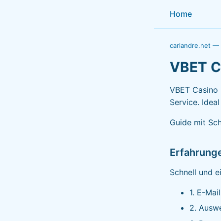
Home
carlandre.net —
VBET C
VBET Casino K
Service. Idea
Guide mit Sc
Erfahrunge
Schnell und ei
1. E-Mai
2. Ausw