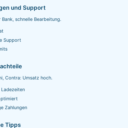
gen und Support
r Bank, schnelle Bearbeitung.
at
e Support
mits
achteile
i, Contra: Umsatz hoch.
 Ladezeiten
ptimiert
ige Zahlungen
ge Tipps