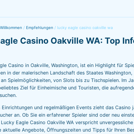
 Willkommen
/
Empfehlungen
/
lucky eagle casino oakville wa
agle Casino Oakville WA: Top In
e Casino in Oakville, Washington, ist ein Highlight für Spie
en in der malerischen Landschaft des Staates Washington, b
e an Spielmöglichkeiten, von Slots bis zu Tischspielen. Im J
 beliebtes Ziel für Einheimische und Touristen, die aufregend
suchen.
Einrichtungen und regelmäßigen Events zieht das Casino j
cher an. Ob Sie ein erfahrener Spieler sind oder neu einst
 Lucky Eagle Casino Oakville WA verspricht unvergesslich
 aktuelle Angebote, Öffnungszeiten und Tipps für Ihren Be