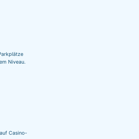
Parkplätze
tem Niveau.
 auf Casino-