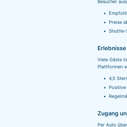
Besucher ausg
Empfohle
Preise 
Shuttle-
Erlebniss
Viele Gäste l
Plattformen w
4,5 Ster
Positiv
Regelmä
Zugang un
Per Auto über