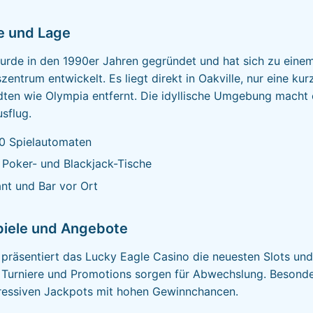
e und Lage
rde in den 1990er Jahren gegründet und hat sich zu einem
zentrum entwickelt. Es liegt direkt in Oakville, nur eine ku
ten wie Olympia entfernt. Die idyllische Umgebung macht e
sflug.
0 Spielautomaten
 Poker- und Blackjack-Tische
nt und Bar vor Ort
piele und Angebote
präsentiert das Lucky Eagle Casino die neuesten Slots und 
 Turniere und Promotions sorgen für Abwechslung. Besonde
gressiven Jackpots mit hohen Gewinnchancen.