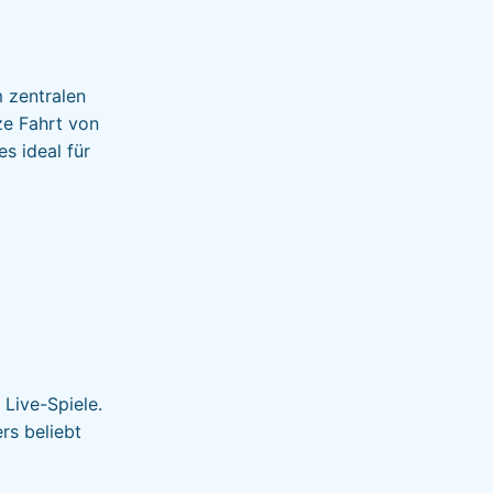
 zentralen
rze Fahrt von
s ideal für
Live-Spiele.
rs beliebt