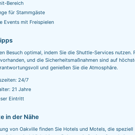
it-Bereich
nge für Stammgäste
e Events mit Freispielen
ipps
ren Besuch optimal, indem Sie die Shuttle-Services nutzen. 
h vorhanden, und die Sicherheitsmaßnahmen sind auf höchs
rantwortungsvoll und genießen Sie die Atmosphäre.
zeiten: 24/7
lter: 21 Jahre
ser Eintritt
e in der Nähe
ng von Oakville finden Sie Hotels und Motels, die speziell