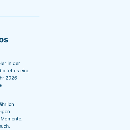
fos
ler in der
ietet es eine
ahr 2026
e
ährlich
eigen
e Momente.
such.