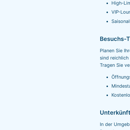
High-Lim
VIP-Lou
Saisonal
Besuchs-T
Planen Sie Ih
sind reichlic
Tragen Sie ve
Öffnungs
Mindesta
Kostenlo
Unterkünft
In der Umgebu