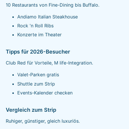
10 Restaurants von Fine-Dining bis Buffalo.
Andiamo Italian Steakhouse
Rock 'n Roll Ribs
Konzerte im Theater
Tipps für 2026-Besucher
Club Red für Vorteile, M life-Integration.
Valet-Parken gratis
Shuttle zum Strip
Events-Kalender checken
Vergleich zum Strip
Ruhiger, günstiger, gleich luxuriös.