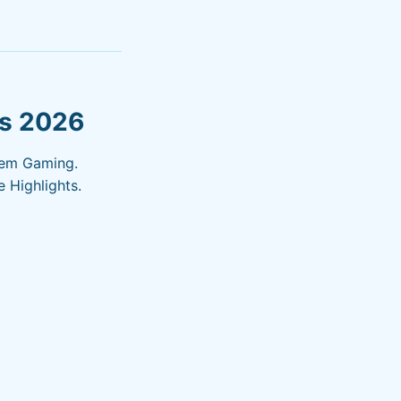
ws 2026
 dem Gaming.
e Highlights.