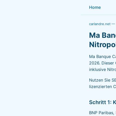
Home
carlandre.net —
Ma Ban
Nitropo
Ma Banque Ca
2026. Dieser 
inklusive Nit
Nutzen Sie S
lizenzierten 
Schritt 1:
BNP Paribas, 