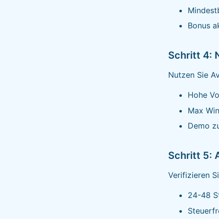
Mindest
Bonus ak
Schritt 4: 
Nutzen Sie Av
Hohe Vol
Max Win
Demo zu
Schritt 5:
Verifizieren 
24-48 S
Steuerfr