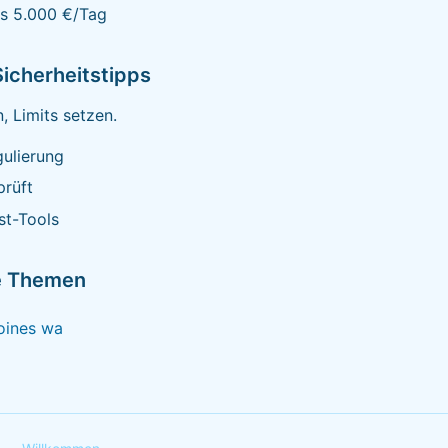
is 5.000 €/Tag
Sicherheitstipps
, Limits setzen.
ulierung
rüft
st-Tools
e Themen
oines wa