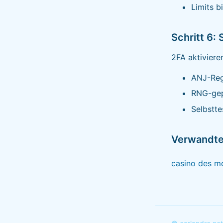
Limits b
Schritt 6: 
2FA aktivieren
ANJ-Reg
RNG-gep
Selbstte
Verwandt
casino des m