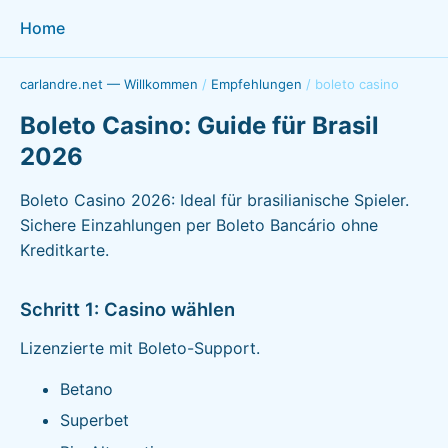
Home
carlandre.net — Willkommen
/
Empfehlungen
/
boleto casino
Boleto Casino: Guide für Brasil
2026
Boleto Casino 2026: Ideal für brasilianische Spieler.
Sichere Einzahlungen per Boleto Bancário ohne
Kreditkarte.
Schritt 1: Casino wählen
Lizenzierte mit Boleto-Support.
Betano
Superbet