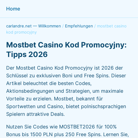
Home
carlandre.net — Willkommen
/
Empfehlungen
/
mostbet casino
kod promocyjny
Mostbet Casino Kod Promocyjny:
Tipps 2026
Der Mostbet Casino Kod Promocyjny ist 2026 der
Schlüssel zu exklusiven Boni und Free Spins. Dieser
Artikel beleuchtet die besten Codes,
Aktionsbedingungen und Strategien, um maximale
Vorteile zu erzielen. Mostbet, bekannt für
Sportwetten und Casino, bietet polnischsprachigen
Spielern attraktive Deals.
Nutzen Sie Codes wie MOSTBET2026 für 100%
Bonus bis 1500 PLN plus 250 Free Spins. Lernen Sie,