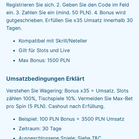
Registrieren Sie sich. 2. Geben Sie den Code im Feld
ein. 3. Zahlen Sie ein (mind. 50 PLN). 4. Bonus wird
gutgeschrieben. Erfüllen Sie x35 Umsatz innerhalb 30
Tagen.
Kompatibel mit Skrill/Neteller
Gilt für Slots und Live
Max Bonus: 1500 PLN
Umsatzbedingungen Erklärt
Verstehen Sie Wagering: Bonus x35 = Umsatz. Slots
zählen 100%, Tischspiele 10%. Vermeiden Sie Max-Bet
pro Spin (5 PLN). Cashout nach Erfüllung.
Beispiel: 100 PLN Bonus = 3500 PLN Umsatz
Zeitraum: 30 Tage
Ausgeschlossene Spiele: Siehe T&C