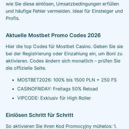
wie Sie diese einlösen, Umsatzbedingungen erfüllen
und häufige Fehler vermeiden. Ideal für Einsteiger und
Profis.
Aktuelle Mostbet Promo Codes 2026
Hier die top Codes für Mostbet Casino. Geben Sie sie
bei der Registrierung oder Einzahlung ein, um Boni zu
aktivieren. Codes ändern sich monatlich – prüfen Sie
die offizielle Seite.
MOSTBET2026: 100% bis 1500 PLN + 250 FS
CASINOFRIDAY: Freitags 50% Reload
VIPCODE: Exklusiv für High Roller
Einlösen Schritt für Schritt
So aktivieren Sie Ihren Kod Promocyjny mühelos: 1.