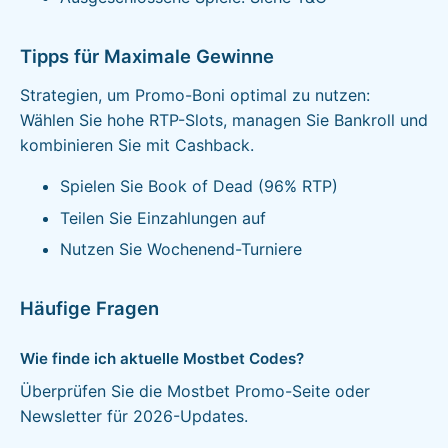
Tipps für Maximale Gewinne
Strategien, um Promo-Boni optimal zu nutzen:
Wählen Sie hohe RTP-Slots, managen Sie Bankroll und
kombinieren Sie mit Cashback.
Spielen Sie Book of Dead (96% RTP)
Teilen Sie Einzahlungen auf
Nutzen Sie Wochenend-Turniere
Häufige Fragen
Wie finde ich aktuelle Mostbet Codes?
Überprüfen Sie die Mostbet Promo-Seite oder
Newsletter für 2026-Updates.