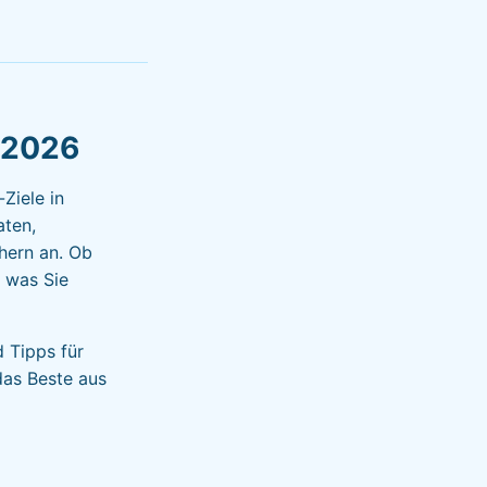
e 2026
Ziele in
aten,
hern an. Ob
, was Sie
 Tipps für
das Beste aus