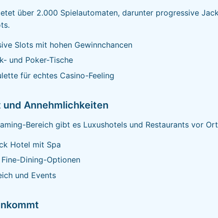
etet über 2.000 Spielautomaten, darunter progressive Jac
ts.
sive Slots mit hohen Gewinnchancen
k- und Poker-Tische
lette für echtes Casino-Feeling
t und Annehmlichkeiten
ming-Bereich gibt es Luxushotels und Restaurants vor Ort
ck Hotel mit Spa
 Fine-Dining-Optionen
eich und Events
inkommt