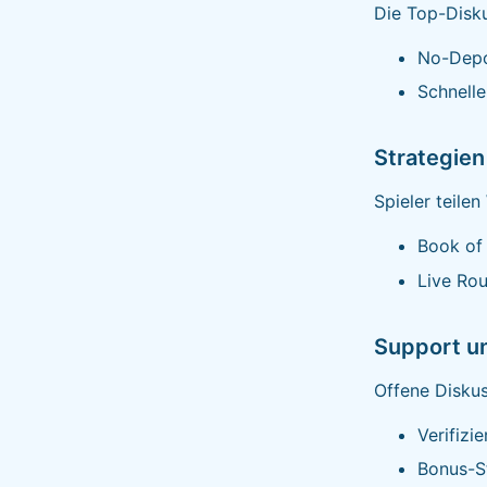
Die Top-Disku
No-Depo
Schnelle
Strategien
Spieler teile
Book of
Live Rou
Support u
Offene Disku
Verifizi
Bonus-St