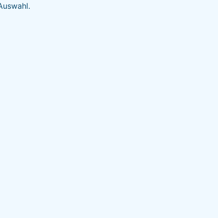
Auswahl.