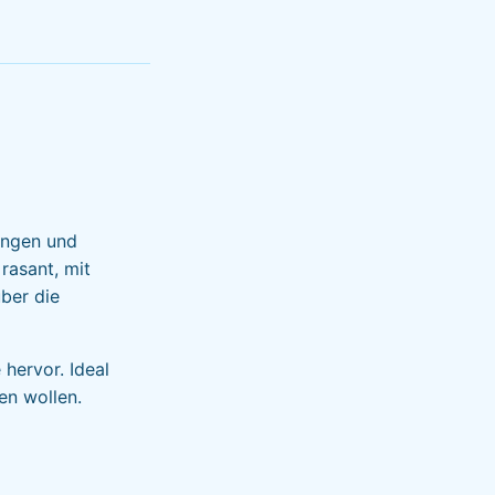
rungen und
rasant, mit
über die
 hervor. Ideal
en wollen.